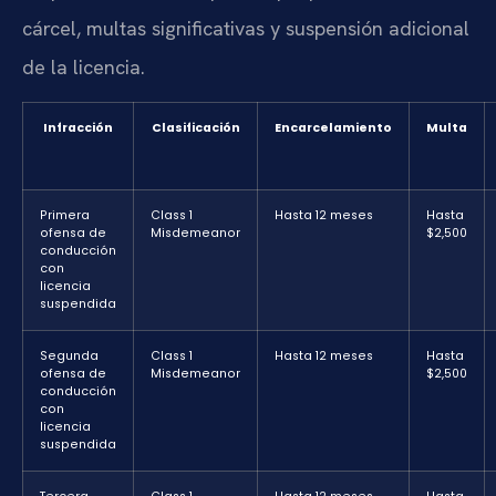
cárcel, multas significativas y suspensión adicional
de la licencia.
Infracción
Clasificación
Encarcelamiento
Multa
Primera
Class 1
Hasta 12 meses
Hasta
ofensa de
Misdemeanor
$2,500
conducción
con
licencia
suspendida
Segunda
Class 1
Hasta 12 meses
Hasta
ofensa de
Misdemeanor
$2,500
conducción
con
licencia
suspendida