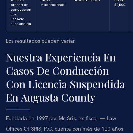
Tercera
Class 1
Hasta 12 meses
Hasta
ofensa de
Misdemeanor
$2,500
conducción
con
licencia
suspendida
Los resultados pueden variar.
Nuestra Experiencia En
Casos De Conducción
Con Licencia Suspendida
En Augusta County
Fundada en 1997 por Mr. Sris, ex fiscal — Law
Offices Of SRIS, P.C. cuenta con más de 120 años