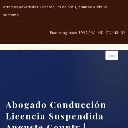
Attorney advertising. Prior results do not guarantee a similar
outcome.
Practicing since 1997
/
VA · MD · DC · NJ · NY
(888) 437-7747
Abogado Conducción
Licencia Suspendida
Augusta County |…