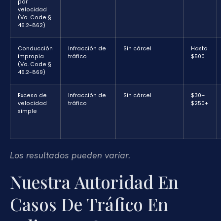
por
velocidad
(Va. Code §
46.2-862)
Conducción
Infracción de
Sin cárcel
Hasta
impropia
tráfico
$500
(Va. Code §
46.2-869)
Exceso de
Infracción de
Sin cárcel
$30–
velocidad
tráfico
$250+
simple
Los resultados pueden variar.
Nuestra Autoridad En
Casos De Tráfico En