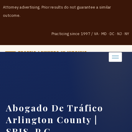
Attorney advertising. Prior results do not guarantee a similar
outcome.
Practicing since 1997
/
VA · MD · DC · NJ · NY
(888) 437-7747
Abogado De Tráfico
Arlington County |
SRIS, P.C.