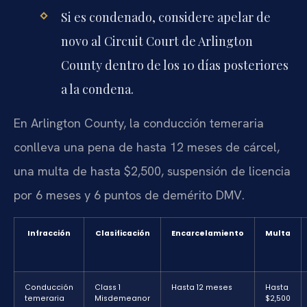
Si es condenado, considere apelar de
novo al Circuit Court de Arlington
County dentro de los 10 días posteriores
a la condena.
En Arlington County, la conducción temeraria
conlleva una pena de hasta 12 meses de cárcel,
una multa de hasta $2,500, suspensión de licencia
por 6 meses y 6 puntos de demérito DMV.
Infracción
Clasificación
Encarcelamiento
Multa
Conducción
Class 1
Hasta 12 meses
Hasta
temeraria
Misdemeanor
$2,500