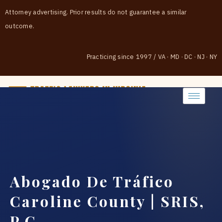
Attorney advertising. Prior results do not guarantee a similar
outcome.
Practicing since 1997
/
VA · MD · DC · NJ · NY
(888) 437-7747
Abogado De Tráfico
Caroline County | SRIS,
P.C.