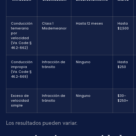
Conducción
Class 1
Hasta 12 meses
Hasta
temeraria
Misdemeanor
$2,500
por
velocidad
(Va. Code §
46.2-862)
Conducción
Infracción de
Ninguno
Hasta
impropia
tránsito
$250
(Va. Code §
46.2-869)
Exceso de
Infracción de
Ninguno
$30–
velocidad
tránsito
$250+
simple
Los resultados pueden variar.