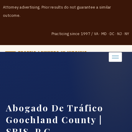
Attorney advertising. Prior results do not guarantee a similar
outcome.
Practicing since 1997
/
VA · MD · DC · NJ · NY
(888) 437-7747
Abogado De Tráfico
Goochland County |
SRIS, P.C.