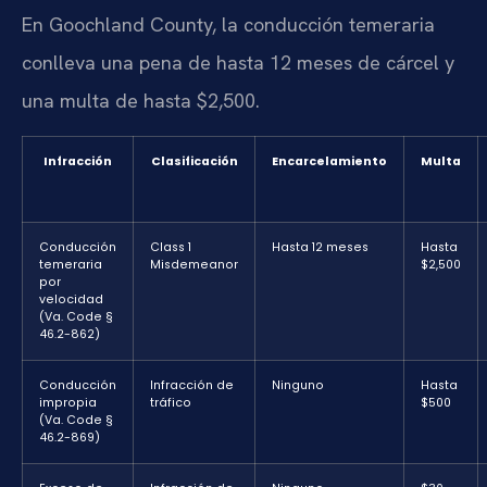
En Goochland County, la conducción temeraria
conlleva una pena de hasta 12 meses de cárcel y
una multa de hasta $2,500.
Infracción
Clasificación
Encarcelamiento
Multa
Conducción
Class 1
Hasta 12 meses
Hasta
temeraria
Misdemeanor
$2,500
por
velocidad
(Va. Code §
46.2-862)
Conducción
Infracción de
Ninguno
Hasta
impropia
tráfico
$500
(Va. Code §
46.2-869)