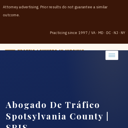
Attorney advertising. Prior results do not guarantee a similar
outcome.
Practicing since 1997
/
VA · MD · DC · NJ · NY
(888) 437-7747
Abogado De Tráfico
Spotsylvania County |
SRIS