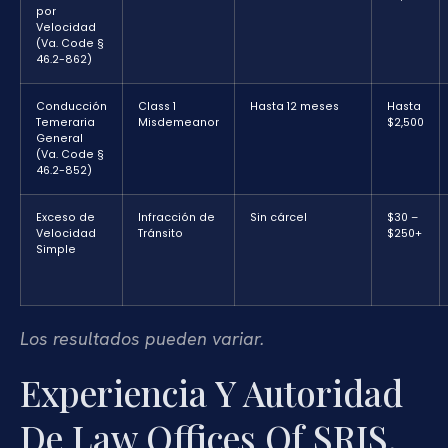
por
Velocidad
(Va. Code §
46.2-862)
Conducción
Class 1
Hasta 12 meses
Hasta
Temeraria
Misdemeanor
$2,500
General
(Va. Code §
46.2-852)
Exceso de
Infracción de
Sin cárcel
$30 –
Velocidad
Tránsito
$250+
Simple
Los resultados pueden variar.
Experiencia Y Autoridad
De Law Offices Of SRIS,