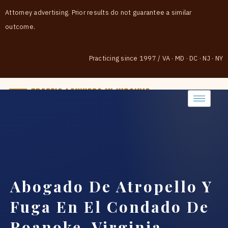
Attorney advertising. Prior results do not guarantee a similar
outcome.
Practicing since 1997
/
VA · MD · DC · NJ · NY
(888) 437-7747
Abogado De Atropello Y
Fuga En El Condado De
Roanoke, Virginia