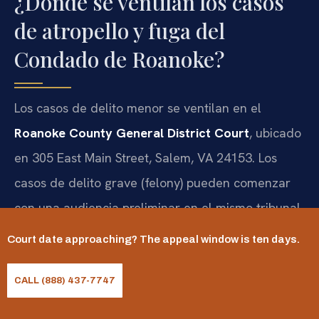
¿Dónde se ventilan los casos
de atropello y fuga del
Condado de Roanoke?
Los casos de delito menor se ventilan en el
Roanoke County General District Court
, ubicado
en 305 East Main Street, Salem, VA 24153. Los
casos de delito grave (felony) pueden comenzar
con una audiencia preliminar en el mismo tribunal
de distrito, pero la acusación formal y el juicio se
Court date approaching? The appeal window is ten days.
trasladan al
Roanoke County Circuit Court
,
también en Salem. Ambos tribunales forman parte
CALL (888) 437-7747
del vigésimo tercer distrito judicial de Virginia y