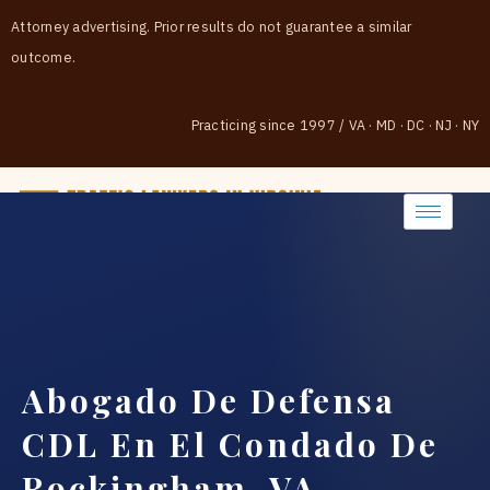
Attorney advertising. Prior results do not guarantee a similar
outcome.
Practicing since 1997
/
VA · MD · DC · NJ · NY
(888) 437-7747
Abogado De Defensa
CDL En El Condado De
Rockingham, VA