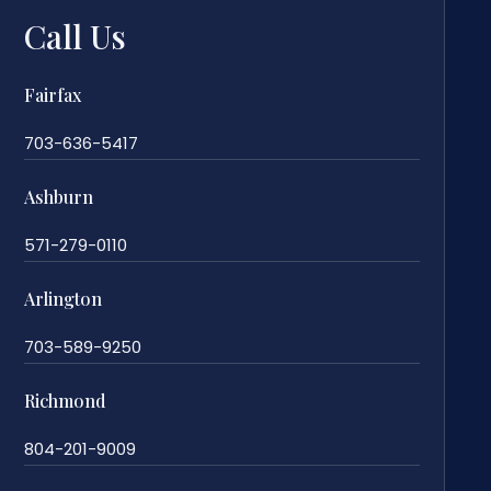
Call Us
Fairfax
703-636-5417
Ashburn
571-279-0110
Arlington
703-589-9250
Richmond
804-201-9009