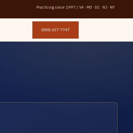
Practicing since 1997
/
VA · MD · DC · NJ · NY
(888) 437-7747