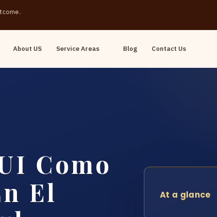
outcome.
About US
Service Areas
Blog
Contact Us
UI Como
En El
At a glance