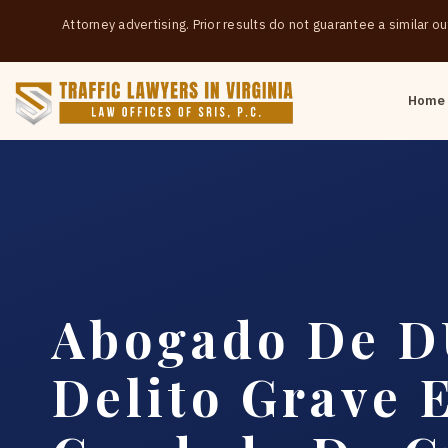
Attorney advertising. Prior results do not guarantee a similar 
Home
Abogado De D
Delito Grave 