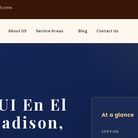
outcome.
About US
Service Areas
Blog
Contact Us
UI En El
At a glance
adison,
SERVING