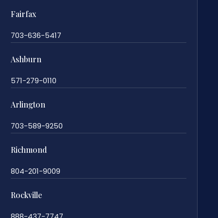
Fairfax
703-636-5417
Ashburn
571-279-0110
Arlington
703-589-9250
Richmond
804-201-9009
Rockville
888-437-7747