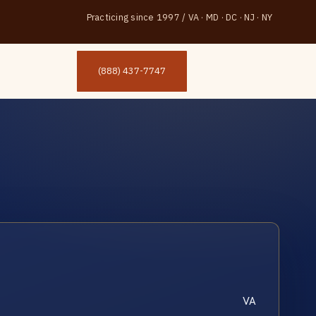
Practicing since 1997
/
VA · MD · DC · NJ · NY
(888) 437-7747
VA