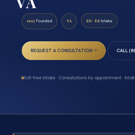
VA
1997
VA
EN · ES
Founded
Intake
REQUEST A CONSULTATION
CALL (8
Toll-free intake · Consultations by appointment · Intak