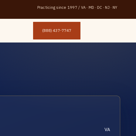
Practicing since 1997
/
VA · MD · DC · NJ · NY
(888) 437-7747
VA