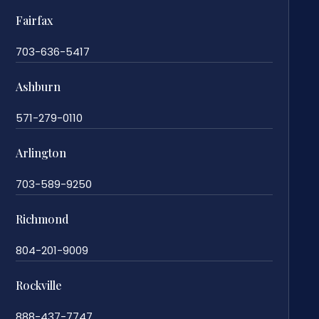
Fairfax
703-636-5417
Ashburn
571-279-0110
Arlington
703-589-9250
Richmond
804-201-9009
Rockville
888-437-7747