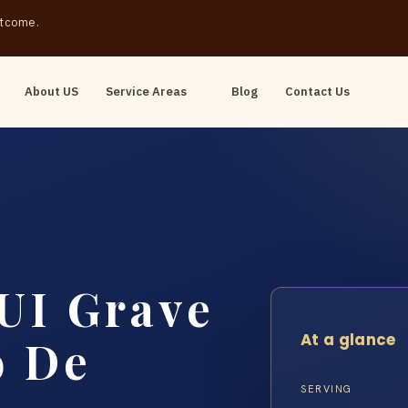
outcome.
About US
Service Areas
Blog
Contact Us
UI Grave
At a glance
o De
SERVING