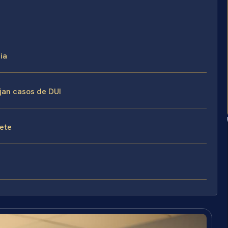
ia
ejan casos de DUI
fete