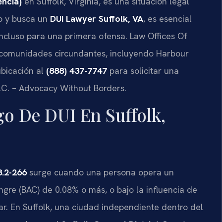
encia)
en Suffolk, Virginia, es una situación legal
do y busca un
DUI Lawyer Suffolk, VA
, es esencial
incluso para una primera ofensa. Law Offices Of
us comunidades circundantes, incluyendo Harbour
ubicación al
(888) 437-7747
para solicitar una
 P.C. – Advocacy Without Borders.
go De DUI En Suffolk,
8.2-266
surge cuando una persona opera un
gre (BAC) de 0.08% o más, o bajo la influencia de
r. En Suffolk, una ciudad independiente dentro del