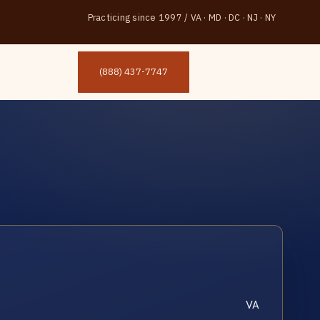
Practicing since 1997
/
VA · MD · DC · NJ · NY
(888) 437-7747
VA