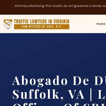
Attorney advertising. Prior results do not guarantee a similar 
Home
Abogado De D
Suffolk, VA | 