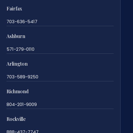
Fairfax
703-636-5417
Ashburn
571-279-0110
Arlington
703-589-9250
Richmond
804-201-9009
Rockville
888-437-7747