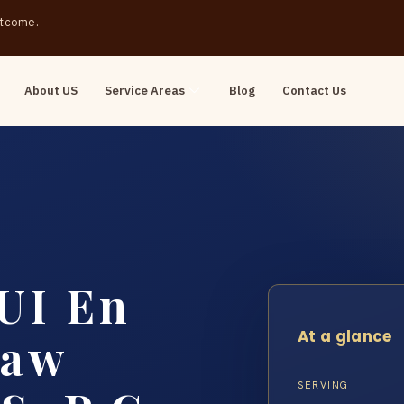
outcome.
About US
Service Areas
Blog
Contact Us
UI En
At a glance
Law
SERVING