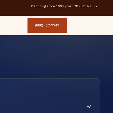
Practicing since 1997
/
VA · MD · DC · NJ · NY
(888) 437-7747
VA