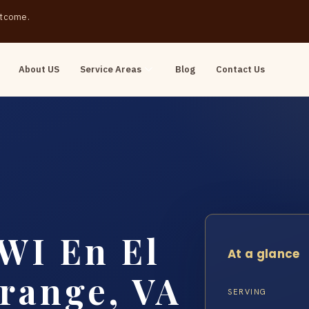
outcome.
About US
Service Areas
Blog
Contact Us
WI En El
At a glance
range, VA
SERVING