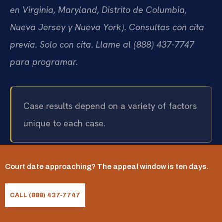
en Virginia, Maryland, Distrito de Columbia,
Nueva Jersey y Nueva York). Consultas con cita
previa. Solo con cita. Llame al (888) 437-7747
para programar.
Case results depend on a variety of factors
unique to each case.
Court date approaching? The appeal window is ten days.
Attorney advertising. Prior results do not guarantee a similar outcome.
Los resultados de cada caso dependen de una
CALL (888) 437-7747
variedad de factores ?nicos a cada caso.