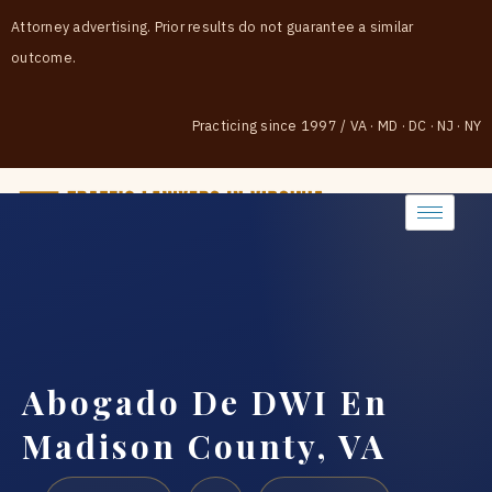
Attorney advertising. Prior results do not guarantee a similar
outcome.
Practicing since 1997
/
VA · MD · DC · NJ · NY
(888) 437-7747
Abogado De DWI En
Madison County, VA