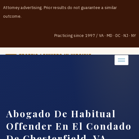
Attorney advertising. Prior results do not guarantee a similar
outcome.
Practicing since 1997
/
VA · MD · DC · NJ · NY
(888) 437-7747
Abogado De Habitual
Offender En El Condado
De Chesterfield, VA