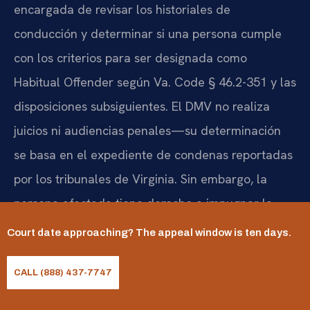
encargada de revisar los historiales de
conducción y determinar si una persona cumple
con los criterios para ser designada como
Habitual Offender según Va. Code § 46.2-351 y las
disposiciones subsiguientes. El DMV no realiza
juicios ni audiencias penales—su determinación
se basa en el expediente de condenas reportadas
por los tribunales de Virginia. Sin embargo, la
persona afectada tiene derecho a impugnar la
designación y a solicitar una revisión
Court date approaching? The appeal window is ten days.
administrativa o judicial. La intervención temprana
de un abogado—antes de que la designación se
CALL (888) 437-7747
consolide y se notifique a las autoridades—puede