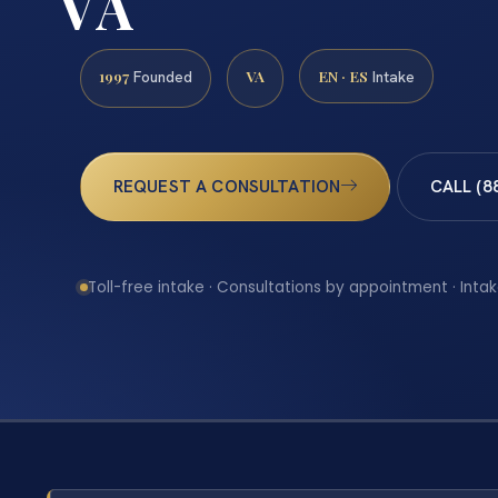
VA
1997
VA
EN · ES
Founded
Intake
REQUEST A CONSULTATION
CALL (8
Toll-free intake · Consultations by appointment · Intak