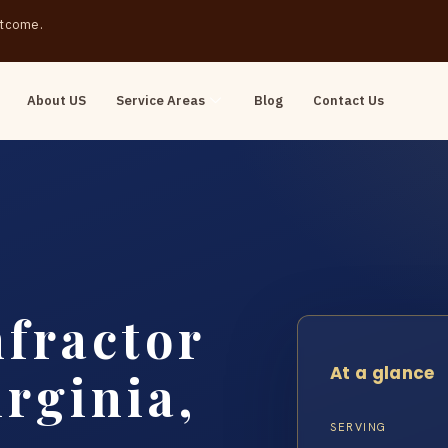
outcome.
About US
Service Areas
Blog
Contact Us
fractor
At a glance
rginia,
SERVING