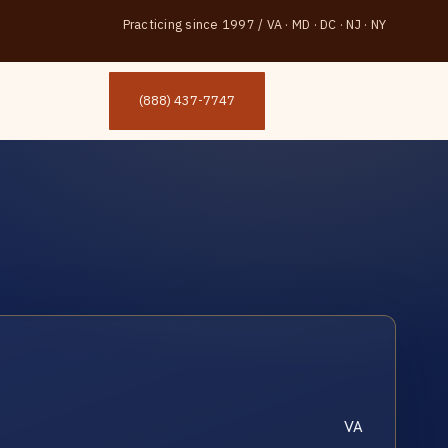
Practicing since 1997
/
VA · MD · DC · NJ · NY
(888) 437-7747
VA