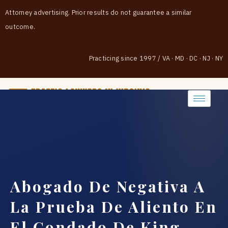
Attorney advertising. Prior results do not guarantee a similar
outcome.
Practicing since 1997
/
VA · MD · DC · NJ · NY
(888) 437-7747
Abogado De Negativa A
La Prueba De Aliento En
El Condado De King