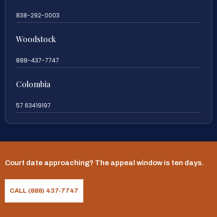
838-292-0003
Woodstock
888-437-7747
Colombia
57 63419197
Court date approaching? The appeal window is ten days.
CALL (888) 437-7747