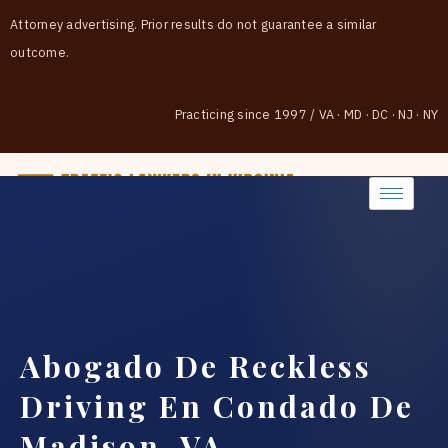
Attorney advertising. Prior results do not guarantee a similar
outcome.
Practicing since 1997
/
VA · MD · DC · NJ · NY
(888) 437-7747
Abogado De Reckless
Driving En Condado De
Madison, VA