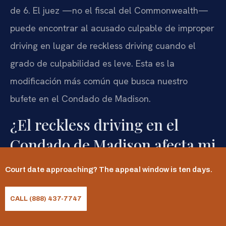
de 6. El juez —no el fiscal del Commonwealth—
puede encontrar al acusado culpable de improper
driving en lugar de reckless driving cuando el
grado de culpabilidad es leve. Esta es la
modificación más común que busca nuestro
bufete en el Condado de Madison.
¿El reckless driving en el
Condado de Madison afecta mi
seguro de auto?
Court date approaching? The appeal window is ten days.
Sí, significativamente. Una condena por reckless
CALL (888) 437-7747
driving en el Condado de Madison es un delito