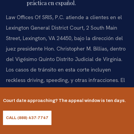
práctica en español.
Law Offices Of SRIS, P.C. atiende a clientes en el
Lexington General District Court, 2 South Main
Street, Lexington, VA 24450, bajo la dirección del
juez presidente Hon. Christopher M. Billias, dentro
del Vigésimo Quinto Distrito Judicial de Virginia.
Los casos de tránsito en esta corte incluyen
reckless driving, speeding, y otras infracciones. El
reckless driving bajo el Va. Code § 46.2-862 es un
delito menor Clase 1 que conlleva la posibilidad
Court date approaching? The appeal window is ten days.
de cárcel, multa, suspensión de licencia y un
CALL (888) 437-7747
registro penal permanente. Para consultas, llame
al (888) 437-7747. Solo con cita previa. Los