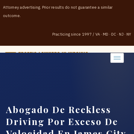
Attorney advertising. Prior results do not guarantee a similar
outcome.
Practicing since 1997
/
VA · MD · DC · NJ · NY
(888) 437-7747
Abogado De Reckless
Driving Por Exceso De
Velocidad En James City