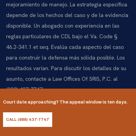
mejoramiento de manejo. La estrategia específica
depende de los hechos del caso y de la evidencia
disponible. Un abogado con experiencia en las
reglas particulares de CDL bajo el Va. Code §
46.2-341.1 et seq. Evalúa cada aspecto del caso
para construir la defensa más sólida posible. Los
resultados varían. Para discutir los detalles de su
asunto, contacte a Law Offices Of SRIS, P.C. al
(888) 437-7747.
¿Una sola infracción de
Court date approaching? The appeal window is ten days.
tránsito puede costarme mi
CALL (888) 437-7747
licencia CDL de por vida?