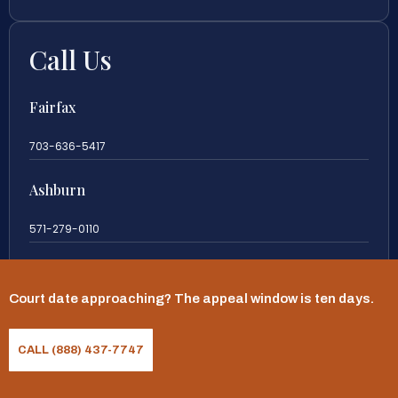
Call Us
Fairfax
703-636-5417
Ashburn
571-279-0110
Arlington
Court date approaching? The appeal window is ten days.
703-589-9250
CALL (888) 437-7747
Richmond
804-201-9009