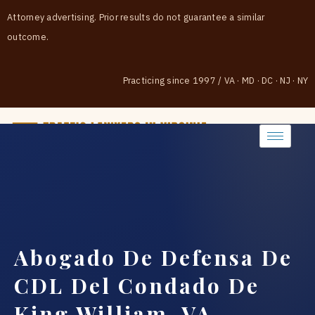
Attorney advertising. Prior results do not guarantee a similar
outcome.
Practicing since 1997
/
VA · MD · DC · NJ · NY
(888) 437-7747
Abogado De Defensa De
CDL Del Condado De
King William, VA