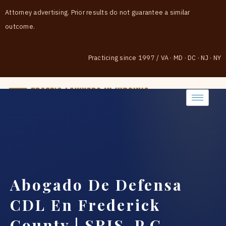
Attorney advertising. Prior results do not guarantee a similar
outcome.
Practicing since 1997
/
VA · MD · DC · NJ · NY
(888) 437-7747
Abogado De Defensa
CDL En Frederick
County | SRIS, P.C.