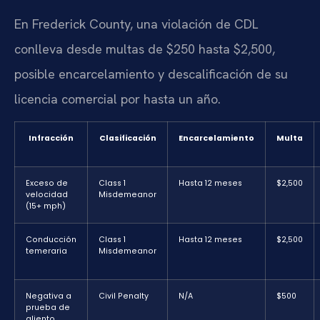
En Frederick County, una violación de CDL
conlleva desde multas de $250 hasta $2,500,
posible encarcelamiento y descalificación de su
licencia comercial por hasta un año.
Infracción
Clasificación
Encarcelamiento
Multa
Exceso de
Class 1
Hasta 12 meses
$2,500
velocidad
Misdemeanor
(15+ mph)
Conducción
Class 1
Hasta 12 meses
$2,500
temeraria
Misdemeanor
Negativa a
Civil Penalty
N/A
$500
prueba de
aliento