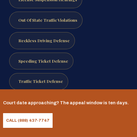
Out Of State Traffic Violations
Reckless Driving Defense
Speeding Ticket Defense
Traffic Ticket Defense
Reviewed by Mr. Sris, Owner and Founder.
Court date approaching? The appeal window is ten days.
Attorney advertising.
This page is for general
informational purposes only and does not
CALL (888) 437-7747
constitute legal advice, nor does it create an