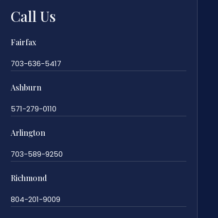
Call Us
Fairfax
703-636-5417
Ashburn
571-279-0110
Arlington
703-589-9250
Richmond
804-201-9009