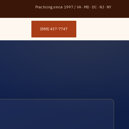
Practicing since 1997
/
VA · MD · DC · NJ · NY
(888) 437-7747