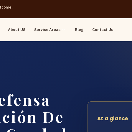
outcome.
About US
Service Areas
Blog
Contact Us
efensa
ación De
At a glance