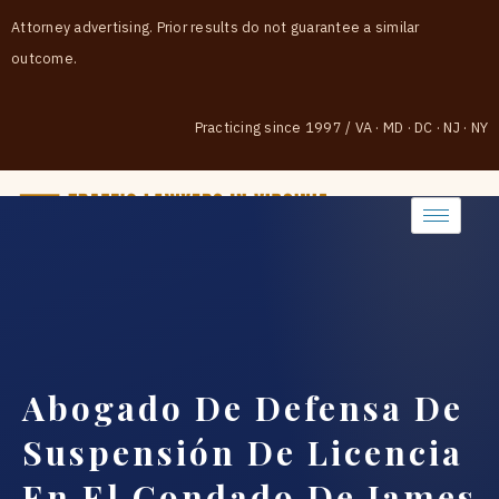
Attorney advertising. Prior results do not guarantee a similar
outcome.
Practicing since 1997
/
VA · MD · DC · NJ · NY
(888) 437-7747
Abogado De Defensa De
Suspensión De Licencia
En El Condado De James