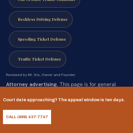
Reckless Driving Defense
Speeding Ticket Defense
Traffic Ticket Defense
Reviewed by Mr. Sris, Owner and Founder.
Attorney advertising.
This page is for general
informational purposes only and does not
Court date approaching? The appeal window is ten days.
constitute legal advice, nor does it create an
attorney-client relationship. Statutes and their
CALL (888) 437-7747
application change and vary by case. Prior results