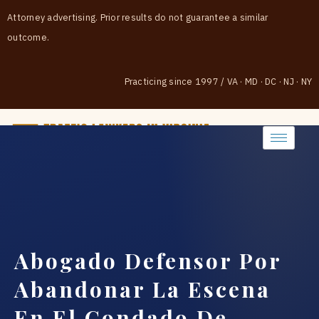
Attorney advertising. Prior results do not guarantee a similar
outcome.
Practicing since 1997
/
VA · MD · DC · NJ · NY
(888) 437-7747
Abogado Defensor Por
Abandonar La Escena
En El Condado De