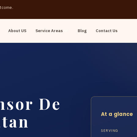
outcome.
About US
Service Areas
Blog
Contact Us
nsor De
At a glance
tan
SERVING