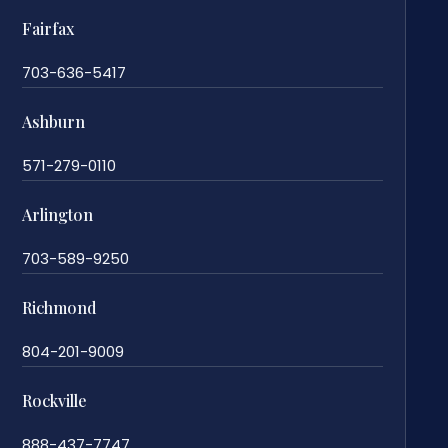
Fairfax
703-636-5417
Ashburn
571-279-0110
Arlington
703-589-9250
Richmond
804-201-9009
Rockville
888-437-7747