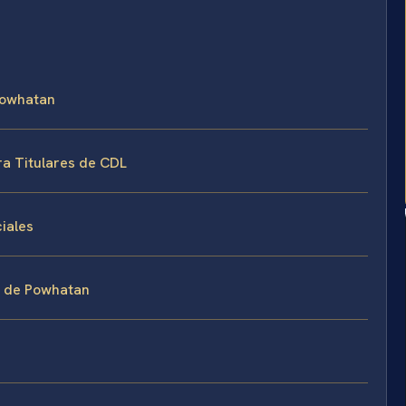
 Powhatan
ra Titulares de CDL
iales
o de Powhatan