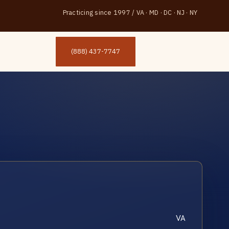
Practicing since 1997
/
VA · MD · DC · NJ · NY
(888) 437-7747
VA