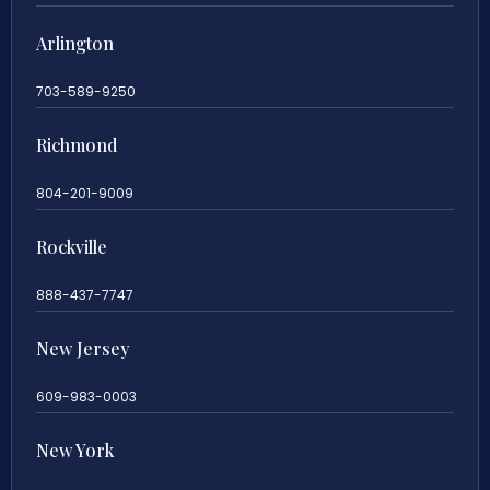
Arlington
703-589-9250
Richmond
804-201-9009
Rockville
888-437-7747
New Jersey
609-983-0003
New York