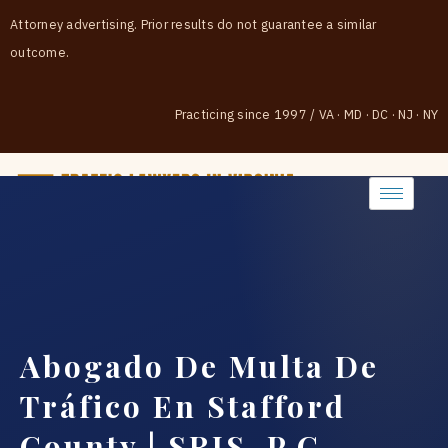
Attorney advertising. Prior results do not guarantee a similar
outcome.
Practicing since 1997
/
VA · MD · DC · NJ · NY
(888) 437-7747
Abogado De Multa De
Tráfico En Stafford
County | SRIS, P.C.