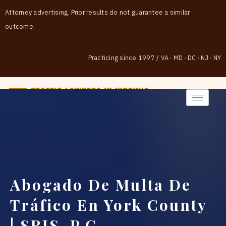
Attorney advertising. Prior results do not guarantee a similar
outcome.
Practicing since 1997
/
VA · MD · DC · NJ · NY
(888) 437-7747
Abogado De Multa De
Tráfico En York County
| SRIS, P.C.