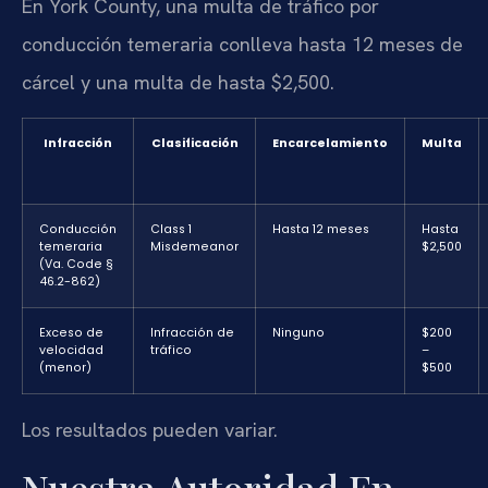
En York County, una multa de tráfico por
conducción temeraria conlleva hasta 12 meses de
cárcel y una multa de hasta $2,500.
Infracción
Clasificación
Encarcelamiento
Multa
Conducción
Class 1
Hasta 12 meses
Hasta
temeraria
Misdemeanor
$2,500
(Va. Code §
46.2-862)
Exceso de
Infracción de
Ninguno
$200
velocidad
tráfico
–
(menor)
$500
Los resultados pueden variar.