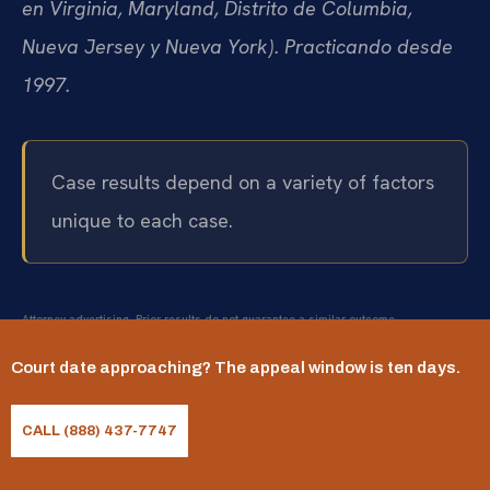
en Virginia, Maryland, Distrito de Columbia,
Nueva Jersey y Nueva York). Practicando desde
1997.
Case results depend on a variety of factors
unique to each case.
Attorney advertising. Prior results do not guarantee a similar outcome.
Los resultados de cada caso dependen de una
Court date approaching? The appeal window is ten days.
variedad de factores ?nicos a cada caso.
CALL (888) 437-7747
All practice pages