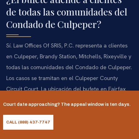
de todas las comunidades del
Condado de Culpeper?
Sí. Law Offices Of SRIS, P.C. representa a clientes
en Culpeper, Brandy Station, Mitchells, Rixeyville y
todas las comunidades del Condado de Culpeper.
Los casos se tramitan en el Culpeper County
Circuit Court. La ubicación del bufete en Fairfax
—4008 Williamsburg Court, Fairfax, VA 22032—
Court date approaching? The appeal window is ten days.
atiende a clientes en el área de Culpeper, ubicada
en el distrito judicial decimosexto, entre el norte
CALL (888) 437-7747
de Virginia y Charlottesville. Comuníquese al (888)