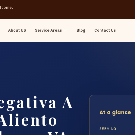
outcome.
About US
Service Areas
Blog
Contact Us
egativa A
At a glance
Aliento
SERVING