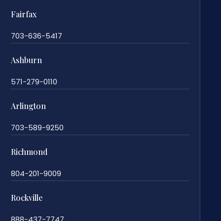
Fairfax
703-636-5417
Ashburn
571-279-0110
Arlington
703-589-9250
Richmond
804-201-9009
Rockville
888-437-7747