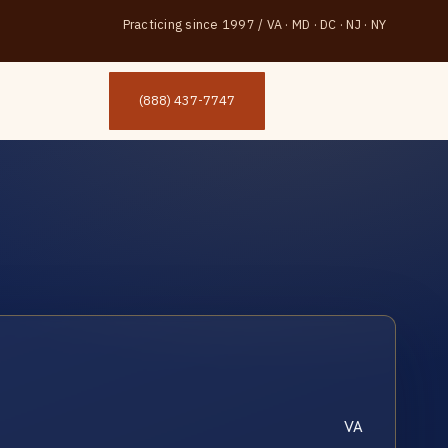
Practicing since 1997
/
VA · MD · DC · NJ · NY
(888) 437-7747
VA