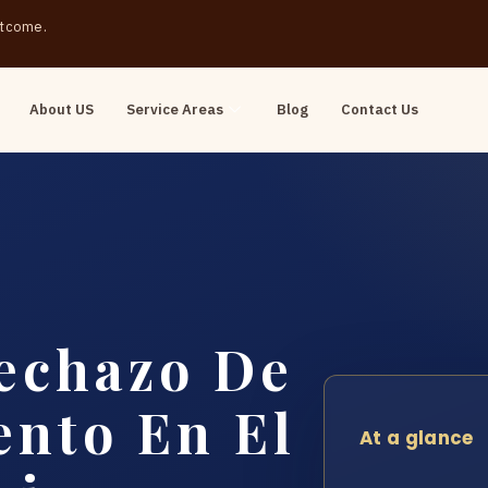
outcome.
About US
Service Areas
Blog
Contact Us
echazo De
ento En El
At a glance