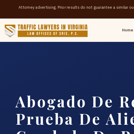
Attorney advertising. Prior results do not guarantee a similar 
Home
Abogado De R
Prueba De Ali