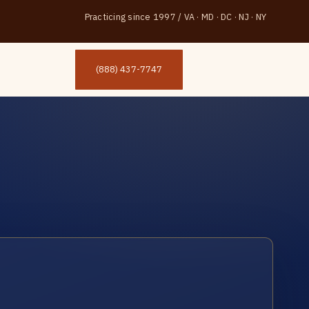
Practicing since 1997
/
VA · MD · DC · NJ · NY
(888) 437-7747