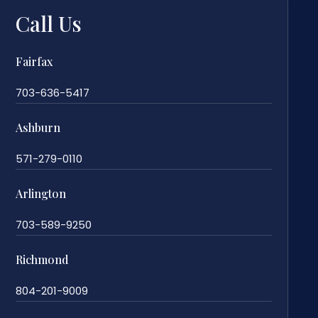
Call Us
Fairfax
703-636-5417
Ashburn
571-279-0110
Arlington
703-589-9250
Richmond
804-201-9009