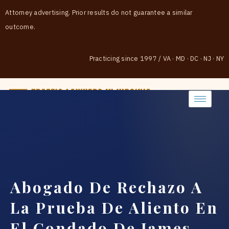
Attorney advertising. Prior results do not guarantee a similar
outcome.
Practicing since 1997
/
VA · MD · DC · NJ · NY
(888) 437-7747
Abogado De Rechazo A
La Prueba De Aliento En
El Condado De James