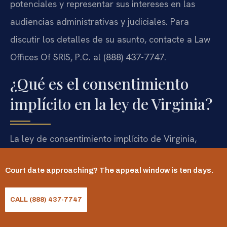
potenciales y representar sus intereses en las
audiencias administrativas y judiciales. Para
discutir los detalles de su asunto, contacte a Law
Offices Of SRIS, P.C. al (888) 437-7747.
¿Qué es el consentimiento
implícito en la ley de Virginia?
La ley de consentimiento implícito de Virginia,
codificada en el Va. Code § 18.2-268.3, establece
Court date approaching? The appeal window is ten days.
que cualquier persona que opera un vehículo
motorizado en las vías públicas del Estado Libre
CALL (888) 437-7747
Asociado de Virginia ha consentido implícitamente