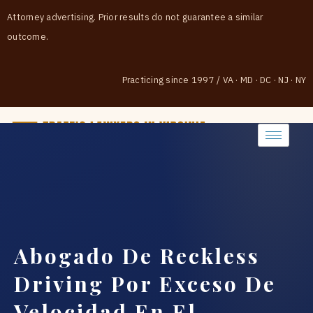
Attorney advertising. Prior results do not guarantee a similar
outcome.
Practicing since 1997
/
VA · MD · DC · NJ · NY
(888) 437-7747
Abogado De Reckless
Driving Por Exceso De
Velocidad En El