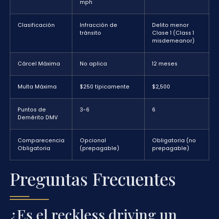
mph
Clasificación
Infracción de
Delito menor
tránsito
Clase 1 (Class 1
misdemeanor)
Cárcel Máxima
No aplica
12 meses
Multa Máxima
$250 típicamente
$2,500
Puntos de
3-6
6
Demérito DMV
Comparecencia
Opcional
Obligatoria (no
Obligatoria
(prepagable)
prepagable)
Preguntas Frecuentes
¿Es el reckless driving un