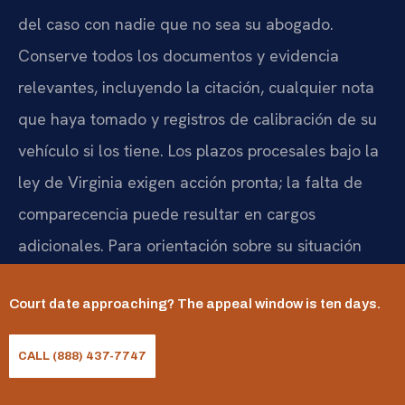
del caso con nadie que no sea su abogado.
Conserve todos los documentos y evidencia
relevantes, incluyendo la citación, cualquier nota
que haya tomado y registros de calibración de su
vehículo si los tiene. Los plazos procesales bajo la
ley de Virginia exigen acción pronta; la falta de
comparecencia puede resultar en cargos
adicionales. Para orientación sobre su situación
específica, comuníquese con Law Offices Of SRIS,
Court date approaching? The appeal window is ten days.
P.C. al (888) 437-7747.
¿Afecta una condena por
CALL (888) 437-7747
reckless driving en Virginia a