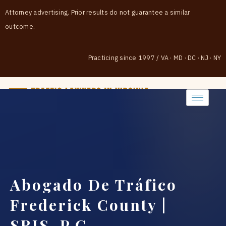
Attorney advertising. Prior results do not guarantee a similar
outcome.
Practicing since 1997
/
VA · MD · DC · NJ · NY
(888) 437-7747
Abogado De Tráfico
Frederick County |
SRIS, P.C.