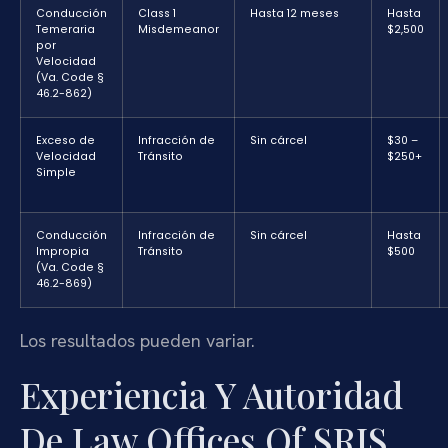
Conducción
Class 1
Hasta 12 meses
Hasta
Temeraria
Misdemeanor
$2,500
por
Velocidad
(Va. Code §
46.2-862)
Exceso de
Infracción de
Sin cárcel
$30 –
Velocidad
Tránsito
$250+
Simple
Conducción
Infracción de
Sin cárcel
Hasta
Impropia
Tránsito
$500
(Va. Code §
46.2-869)
Los resultados pueden variar.
Experiencia Y Autoridad
De Law Offices Of SRIS,