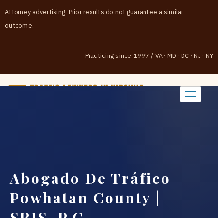
Attorney advertising. Prior results do not guarantee a similar
outcome.
Practicing since 1997
/
VA · MD · DC · NJ · NY
(888) 437-7747
Abogado De Tráfico
Powhatan County |
SRIS, P.C.