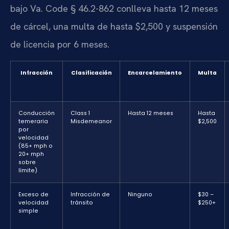
bajo Va. Code § 46.2-862 conlleva hasta 12 meses
de cárcel, una multa de hasta $2,500 y suspensión
de licencia por 6 meses.
Infracción
Clasificación
Encarcelamiento
Multa
Conducción
Class 1
Hasta 12 meses
Hasta
temeraria
Misdemeanor
$2,500
por
velocidad
(85+ mph o
20+ mph
sobre
límite)
Exceso de
Infracción de
Ninguno
$30 –
velocidad
tránsito
$250+
simple